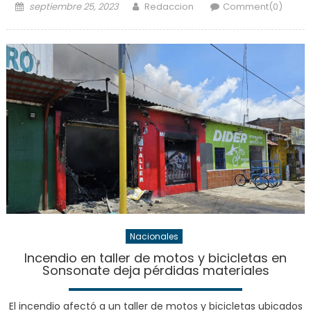
Posted
Author
septiembre 25, 2023
Redaccion
Comment(0)
on
Nacionales
Incendio en taller de motos y bicicletas en
Sonsonate deja pérdidas materiales
El incendio afectó a un taller de motos y bicicletas ubicados