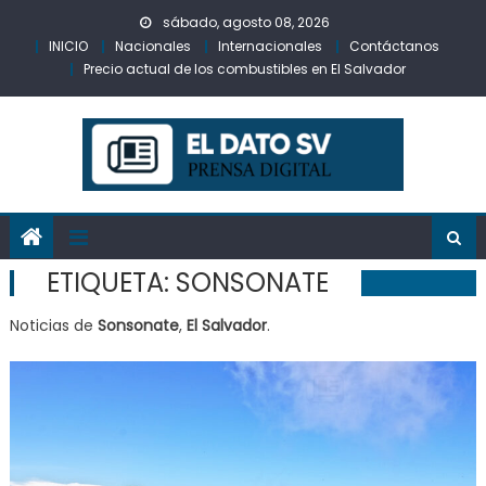
Skip
sábado, agosto 08, 2026
to
INICIO
Nacionales
Internacionales
Contáctanos
content
Precio actual de los combustibles en El Salvador
ETIQUETA:
SONSONATE
Noticias de
Sonsonate
,
El Salvador
.