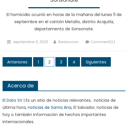
El homicidio ocurrió en horas de la mañana del lunes 11 de
septiembre en el cantón Metalío, distrito Acajutla,
departamento de Sonsonate.
Posted
Author
septiembre 11, 2023
Redaccion
Comment(0)
on
Paginación
Anteriores
1
2
3
4
Siguientes
de
entradas
Acerca de
El Dato SV
| Es un sitio de noticias relevantes, noticias de
última hora,
noticias de Santa Ana
, El Salvador, noticias de
hoy o también información de hechos importantes
internacionales.