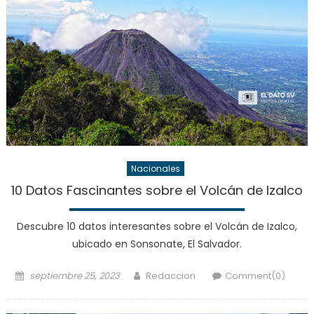
Nacionales
10 Datos Fascinantes sobre el Volcán de Izalco
Descubre 10 datos interesantes sobre el Volcán de Izalco,
ubicado en Sonsonate, El Salvador.
Posted
Author
septiembre 25, 2023
Redaccion
Comment(0)
on