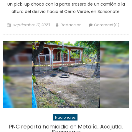
Un pick-up chocó con la parte trasera de un camión a la
altura del desvío hacia el Cerro Verde, en Sonsonate.
Posted
Author
septiembre 17, 2023
Redaccion
Comment(0)
on
Nacionales
PNC reporta homicidio en Metalío, Acajutla,
Sonsonate