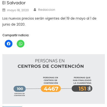
El Salvador
Author
Posted
Redaccion
mayo 18, 2020
on
Los nuevos precios serán vigentes del 19 de mayo al 1 de
junio de 2020.
Compartir noticia: