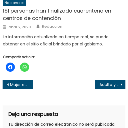
Nacionales
151 personas han finalizado cuarentena en
centros de contención
Author
Posted
Redaccion
abril 5, 2020
on
La información actualizada en tiempo real, se puede
obtener en el sitio oficial brindado por el gobierno.
Compartir noticia:
Navegación
Mujer es herida al ser asaltada en baños del Mercado #1 de Santa Ana
Adulto y un menor lesionados tras explosión en venta de cohetes en Santa Ana
de
entradas
Deja una respuesta
Tu dirección de correo electrónico no será publicada.