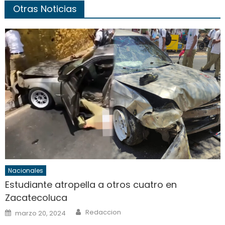
Otras Noticias
Nacionales
Estudiante atropella a otros cuatro en
Zacatecoluca
Author
Posted
Redaccion
marzo 20, 2024
on