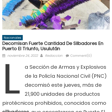
Nacionales
Decomisan Fuerte Cantidad De Silbadores En
Puerto El Triunfo, Usulután
L
Posted
Author
noviembre 24, 2022
Redaccion
Comment(0)
on
a Sección de Armas y Explosivos
de la Policía Nacional Civil (PNC)
decomisó este jueves, más de
21,900 unidades de productos
pirotécnicos prohibidos, conocidos como