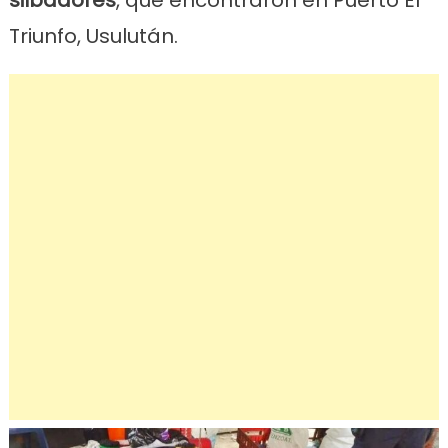
silbadores
, que encontraron en Puerto El
Triunfo, Usulután.