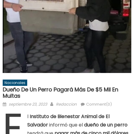
Nacionales
Dueño De Un Perro Pagará Más De $5 Mil En
Multas
E
Posted
Author
septiembre 23, 2023
Redaccion
Comment(0)
on
l
Instituto de Bienestar Animal de El
Salvador
informó que el
dueño de un perro
tendrá que
pagar más de cinco mil dólares