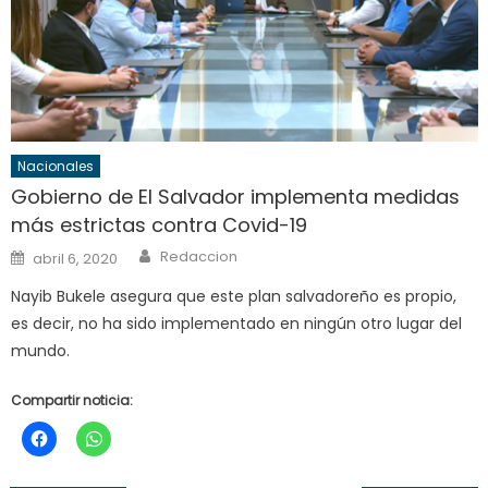
Nacionales
Gobierno de El Salvador implementa medidas
más estrictas contra Covid-19
Author
Posted
Redaccion
abril 6, 2020
on
Nayib Bukele asegura que este plan salvadoreño es propio,
es decir, no ha sido implementado en ningún otro lugar del
mundo.
Compartir noticia: