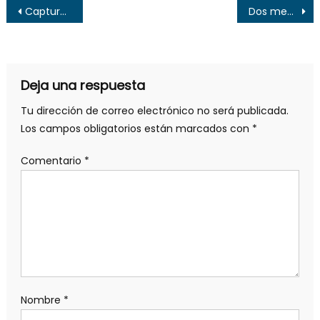
Navegación
Capturan a cuatro ladrones tras asaltar un bus en Santa Ana
Dos menores se intoxican al regar químicos en finca de Ahuachapán
de
entradas
Deja una respuesta
Tu dirección de correo electrónico no será publicada.
Los campos obligatorios están marcados con
*
Comentario
*
Nombre
*