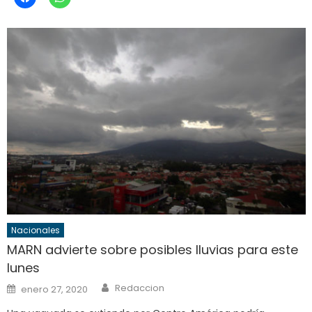
Nacionales
MARN advierte sobre posibles lluvias para este
lunes
Author
Posted
Redaccion
enero 27, 2020
on