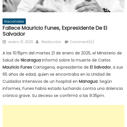
Nacionales
Fallece Mauricio Funes, Expresidente De El
Salvador
Posted
Author
enero 21, 2025
Redaccion
Comment(0)
on
A las 10:15pm del martes 21 de enero de 2025, el Ministerio de
Salud de
Nicaragua
informó sobre la muerte de Carlos
Mauricio Funes
Cartagena, expresidente de
El Salvador
, a sus
65 años de edad, quien se encontraba en la Unidad de
Cuidados Intensivos de un hospital en
Managua
. Según
informes, Funes había estado luchando contra una dolencia
crónica grave. Su deceso se confirmó a las 9:35pm.