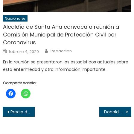
Nacionales
Alcaldía de Santa Ana convoca a reunión a
Comisión Municipal de Protección Civil por
Coronavirus
Author
Posted
Redaccion
febrero 4, 2020
on
En la reunión se presentaron los estadísticos actuales sobre
esta enfermedad y otra información importante.
Compartir noticia:
Navegación
Precio de los combustibles en El Salvador (21 de enero al 3 de febrero de 2025)
Donald Trump inicia su mandato firmando órdenes ejecutivas
de
entradas