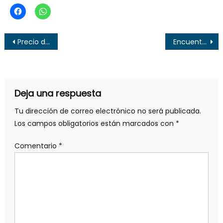
Navegación
Precio de los combustibles en El Salvador (1 al 9 de enero 2023)
Encuentran cuerpo de panadero que estaba desaparecido en Santa Ana
de
entradas
Deja una respuesta
Tu dirección de correo electrónico no será publicada.
Los campos obligatorios están marcados con
*
Comentario
*