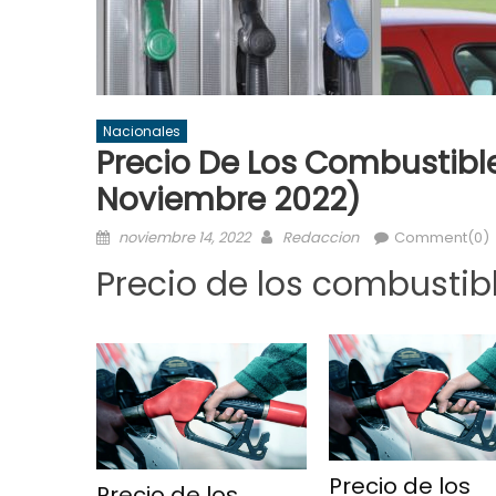
Nacionales
Precio De Los Combustibles
Noviembre 2022)
Posted
Author
noviembre 14, 2022
Redaccion
Comment(0)
on
Precio de los combustibl
Precio de los
Precio de los