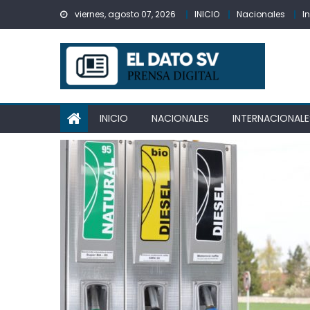
Skip
viernes, agosto 07, 2026
INICIO
Nacionales
I
to
content
INICIO
NACIONALES
INTERNACIONALE