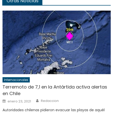
Otras Noticias
Internacionales
Terremoto de 7,1 en la Antártida activa alertas
en Chile
Author
Posted
Redaccion
enero 23, 2021
on
Autoridades chilenas pidieron evacuar las playas de aquél