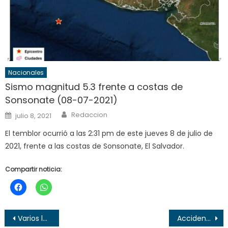
Nacionales
Sismo magnitud 5.3 frente a costas de
Sonsonate (08-07-2021)
Author
Posted
Redaccion
julio 8, 2021
on
El temblor ocurrió a las 2:31 pm de este jueves 8 de julio de
2021, frente a las costas de Sonsonate, El Salvador.
Compartir noticia:
Navegación
Varios lesionados tras vuelco de camión en Sonsonate
Accidente en Lago de Coatepeque deja tres personas lesionadas y una desaparecida