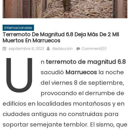
Internacionales
Terremoto De Magnitud 6.8 Deja Más De 2 Mil
Muertos En Marruecos
U
Posted
Author
septiembre 9, 2023
Redaccion
Comment(0)
on
n
terremoto de magnitud 6.8
sacudió
Marruecos
la noche
del viernes 8 de septiembre,
provocando el derrumbe de
edificios en localidades montañosas y en
ciudades antiguas no construidas para
soportar semejante temblor. El sismo, que