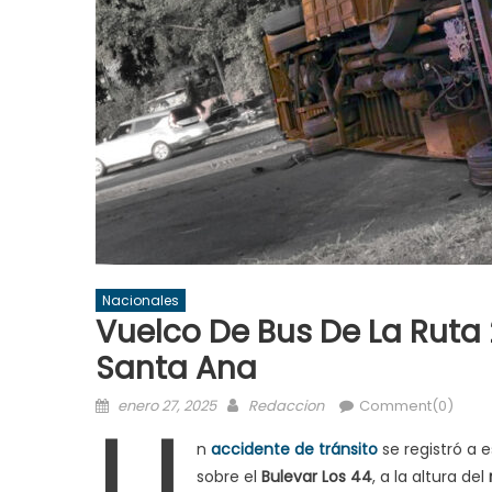
Nacionales
Vuelco De Bus De La Ruta 
Santa Ana
Posted
Author
U
enero 27, 2025
Redaccion
Comment(0)
on
n
accidente de tránsito
se registró a 
sobre el
Bulevar Los 44
, a la altura del