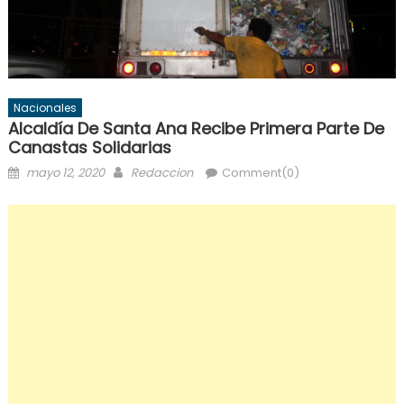
Nacionales
Alcaldía De Santa Ana Recibe Primera Parte De
Canastas Solidarias
Posted
Author
mayo 12, 2020
Redaccion
Comment(0)
on