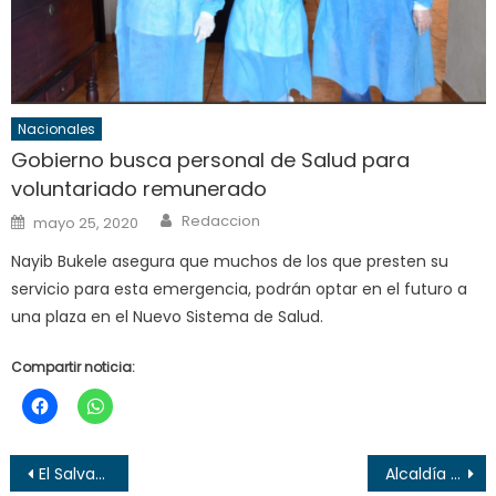
Nacionales
Gobierno busca personal de Salud para
voluntariado remunerado
Author
Posted
Redaccion
mayo 25, 2020
on
Nayib Bukele asegura que muchos de los que presten su
servicio para esta emergencia, podrán optar en el futuro a
una plaza en el Nuevo Sistema de Salud.
Compartir noticia:
Navegación
El Salvador ya pasa de los mil casos confirmados de Covid-19
Alcaldía de Santa Ana contratará transporte para canastas solidarias