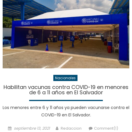
Nacionales
Habilitan vacunas contra COVID-19 en menores
de 6 a 11 años en El Salvador
Los menores entre 6 y 11 años ya pueden vacunarse contra el
COVID-19 en El Salvador.
Posted
Author
septiembre 13, 2021
Redaccion
Comment(1)