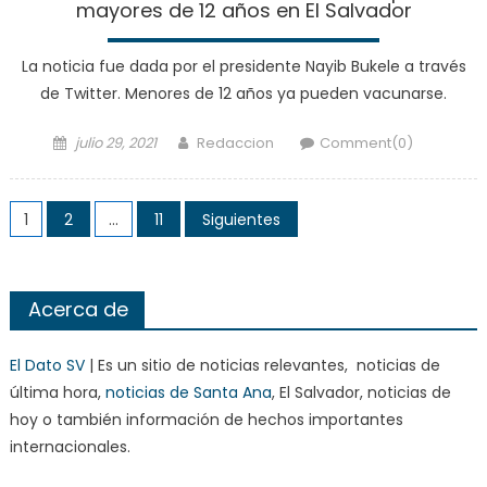
mayores de 12 años en El Salvador
La noticia fue dada por el presidente Nayib Bukele a través
de Twitter. Menores de 12 años ya pueden vacunarse.
Posted
Author
julio 29, 2021
Redaccion
Comment(0)
on
Paginación
1
2
…
11
Siguientes
de
entradas
Acerca de
El Dato SV
| Es un sitio de noticias relevantes, noticias de
última hora,
noticias de Santa Ana
, El Salvador, noticias de
hoy o también información de hechos importantes
internacionales.