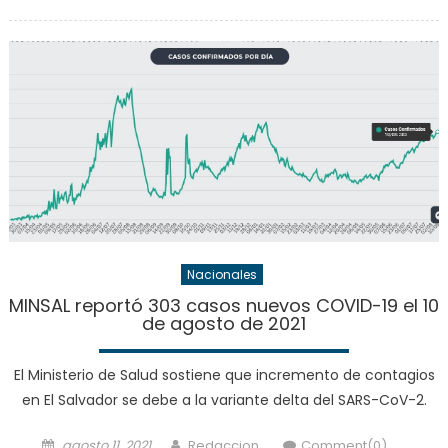
on
Nacionales
MINSAL reportó 303 casos nuevos COVID-19 el 10
de agosto de 2021
El Ministerio de Salud sostiene que incremento de contagios
en El Salvador se debe a la variante delta del SARS-CoV-2.
Posted
Author
agosto 11, 2021
Redaccion
Comment(0)