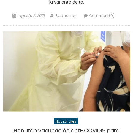
la variante delta.
Posted
Author
agosto 2, 2021
Redaccion
Comment(0)
on
Nacionales
Habilitan vacunación anti-COVID19 para