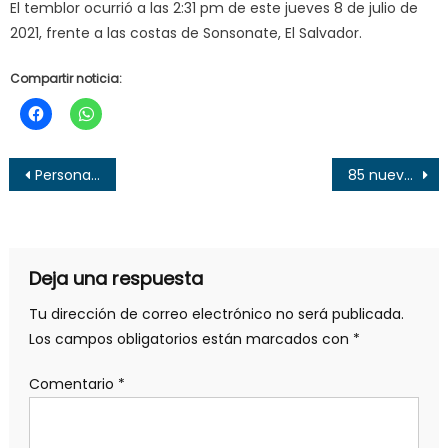
El temblor ocurrió a las 2:31 pm de este jueves 8 de julio de
2021, frente a las costas de Sonsonate, El Salvador.
Compartir noticia:
Navegación
Personas se aglomeran para comprar gaseosas en Mercado Central
85 nuevos casos de Covid-19 se registraron este miércoles en El Salvador
de
entradas
Deja una respuesta
Tu dirección de correo electrónico no será publicada.
Los campos obligatorios están marcados con
*
Comentario
*