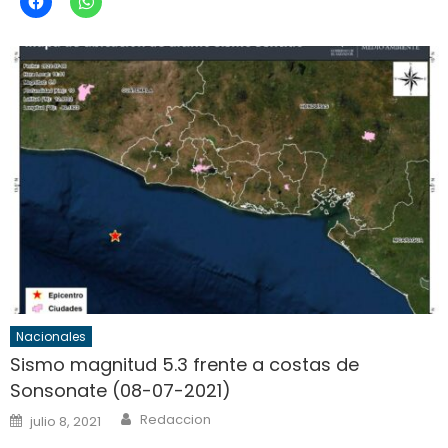
Nacionales
Sismo magnitud 5.3 frente a costas de
Sonsonate (08-07-2021)
Author
Posted
Redaccion
julio 8, 2021
on