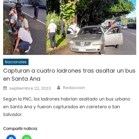
Nacionales
Capturan a cuatro ladrones tras asaltar un bus
en Santa Ana
Author
Posted
Redaccion
septiembre 22, 2023
on
Según la PNC, los ladrones habrían asaltado un bus urbano
en Santa Ana y fueron capturados en carretera a San
Salvador.
Compartir noticia: