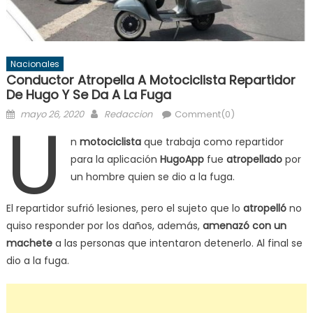
Nacionales
Conductor Atropella A Motociclista Repartidor
De Hugo Y Se Da A La Fuga
Posted
Author
U
mayo 26, 2020
Redaccion
Comment(0)
on
n
motociclista
que trabaja como repartidor
para la aplicación
HugoApp
fue
atropellado
por
un hombre quien se dio a la fuga.
El repartidor sufrió lesiones, pero el sujeto que lo
atropelló
no
quiso responder por los daños, además,
amenazó con un
machete
a las personas que intentaron detenerlo. Al final se
dio a la fuga.