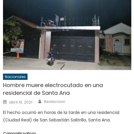
Nacionales
Hombre muere electrocutado en una
residencial de Santa Ana
Author
Posted
Redaccion
abril 10, 2021
on
El hecho ocurrió en horas de la tarde en una residencial
(Ciudad Real) de San Sebastián Salitrillo, Santa Ana.
Compartir noticia: