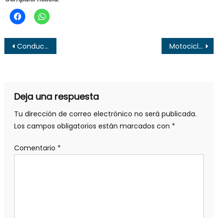
Navegación
Conductor embiste a ciclista y se da a la fuga en Santa Ana
Motociclista sufre accidente frente a UNICAES, en Santa Ana
de
entradas
Deja una respuesta
Tu dirección de correo electrónico no será publicada.
Los campos obligatorios están marcados con
*
Comentario
*