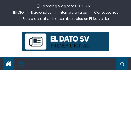
Skip
domingo, agosto 09, 2026
to
INICIO
Nacionales
Internacionales
Contáctanos
content
Precio actual de los combustibles en El Salvador