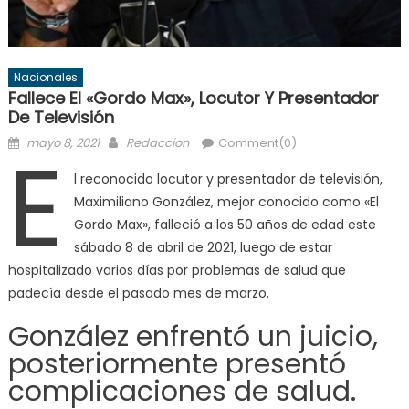
Nacionales
Fallece El «Gordo Max», Locutor Y Presentador
De Televisión
Posted
Author
E
mayo 8, 2021
Redaccion
Comment(0)
on
l reconocido locutor y presentador de televisión,
Maximiliano González, mejor conocido como «El
Gordo Max», falleció a los 50 años de edad este
sábado 8 de abril de 2021, luego de estar
hospitalizado varios días por problemas de salud que
padecía desde el pasado mes de marzo.
González enfrentó un juicio,
posteriormente presentó
complicaciones de salud.