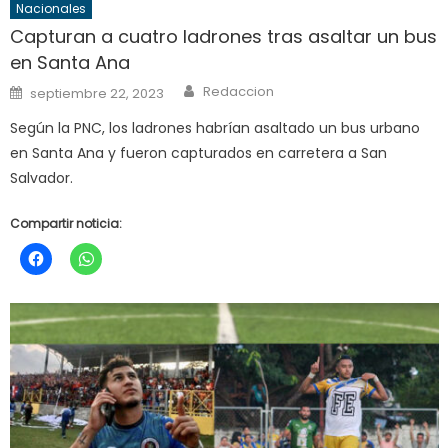
Nacionales
Capturan a cuatro ladrones tras asaltar un bus
en Santa Ana
Author
Posted
Redaccion
septiembre 22, 2023
on
Según la PNC, los ladrones habrían asaltado un bus urbano
en Santa Ana y fueron capturados en carretera a San
Salvador.
Compartir noticia: