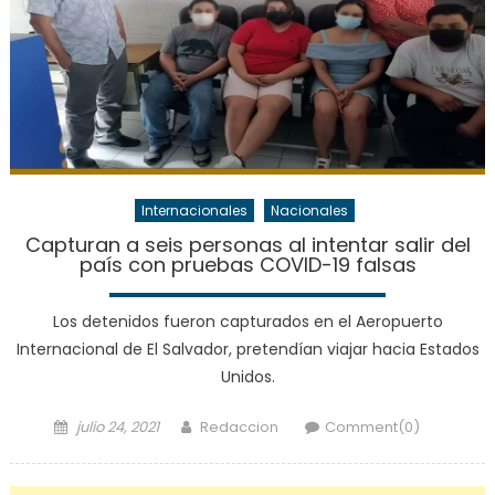
Internacionales
Nacionales
Capturan a seis personas al intentar salir del
país con pruebas COVID-19 falsas
Los detenidos fueron capturados en el Aeropuerto
Internacional de El Salvador, pretendían viajar hacia Estados
Unidos.
Posted
Author
julio 24, 2021
Redaccion
Comment(0)
on