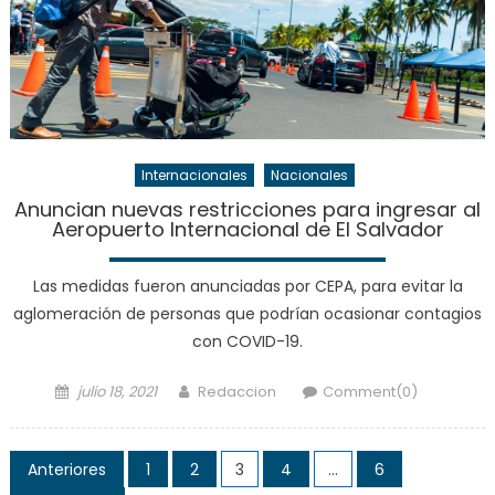
Internacionales
Nacionales
Anuncian nuevas restricciones para ingresar al
Aeropuerto Internacional de El Salvador
Las medidas fueron anunciadas por CEPA, para evitar la
aglomeración de personas que podrían ocasionar contagios
con COVID-19.
Posted
Author
julio 18, 2021
Redaccion
Comment(0)
on
Paginación
Anteriores
1
2
3
4
…
6