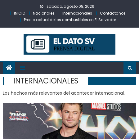
Skip
sábado, agosto 08, 2026
to
INICIO
Nacionales
Internacionales
Contáctanos
content
Precio actual de los combustibles en El Salvador
INTERNACIONALES
Los hechos más relevantes del acontecer internacional.