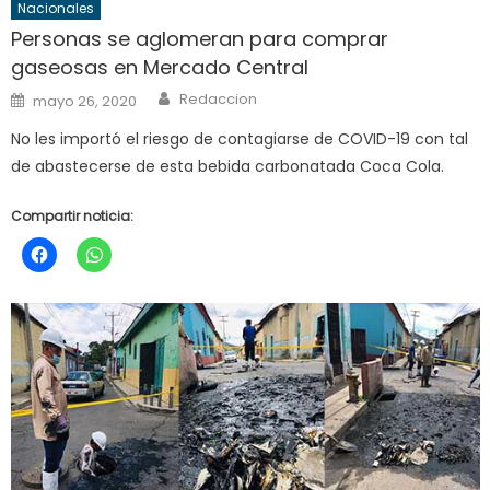
Nacionales
Personas se aglomeran para comprar
gaseosas en Mercado Central
Author
Posted
Redaccion
mayo 26, 2020
on
No les importó el riesgo de contagiarse de COVID-19 con tal
de abastecerse de esta bebida carbonatada Coca Cola.
Compartir noticia: