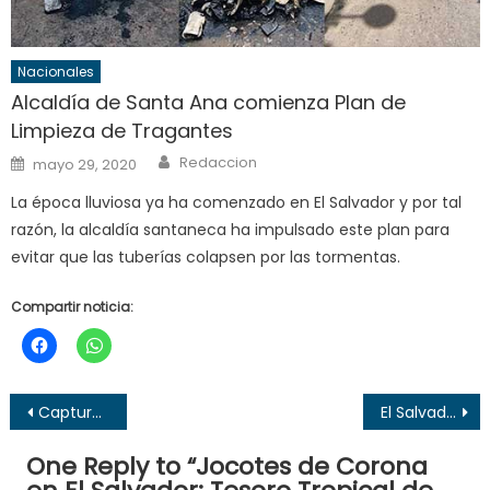
Nacionales
Alcaldía de Santa Ana comienza Plan de
Limpieza de Tragantes
Author
Posted
Redaccion
mayo 29, 2020
on
La época lluviosa ya ha comenzado en El Salvador y por tal
razón, la alcaldía santaneca ha impulsado este plan para
evitar que las tuberías colapsen por las tormentas.
Compartir noticia:
Navegación
Capturan a tres sujetos por realizar disparos al aire en Apopa, San Salvador
El Salvador cayó 2-0 ante Guatemala en Liga de Naciones
de
One Reply to “
Jocotes de Corona
entradas