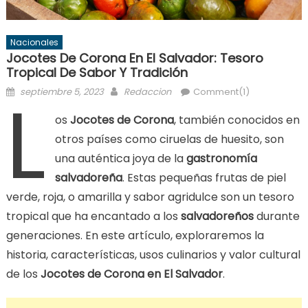
Nacionales
Jocotes De Corona En El Salvador: Tesoro
Tropical De Sabor Y Tradición
L
Posted
Author
septiembre 5, 2023
Redaccion
Comment(1)
on
os
Jocotes de Corona
, también conocidos en
otros países como ciruelas de huesito, son
una auténtica joya de la
gastronomía
salvadoreña
. Estas pequeñas frutas de piel
verde, roja, o amarilla y sabor agridulce son un tesoro
tropical que ha encantado a los
salvadoreños
durante
generaciones. En este artículo, exploraremos la
historia, características, usos culinarios y valor cultural
de los
Jocotes de Corona en El Salvador
.