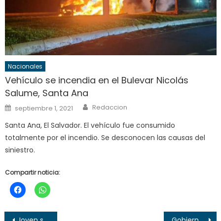
Nacionales
Vehículo se incendia en el Bulevar Nicolás
Salume, Santa Ana
Author
Posted
Redaccion
septiembre 1, 2021
on
Santa Ana, El Salvador. El vehículo fue consumido
totalmente por el incendio. Se desconocen las causas del
siniestro.
Compartir noticia:
Navegación
Joven se lesiona al caer de un bus en Santa Ana
Gobierno dará $30 en billetera virtual para uso de Bitcoin en El Salvador