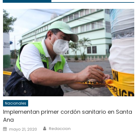
Nacionales
Implementan primer cordón sanitario en Santa
Ana
Author
Posted
Redaccion
mayo 21, 2020
on