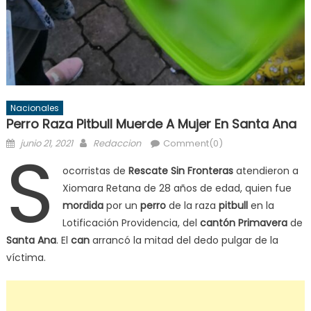
Nacionales
Perro Raza Pitbull Muerde A Mujer En Santa Ana
Posted
Author
S
junio 21, 2021
Redaccion
Comment(0)
on
ocorristas de
Rescate Sin Fronteras
atendieron a
Xiomara Retana de 28 años de edad, quien fue
mordida
por un
perro
de la raza
pitbull
en la
Lotificación Providencia, del
cantón Primavera
de
Santa Ana
. El
can
arrancó la mitad del dedo pulgar de la
víctima.