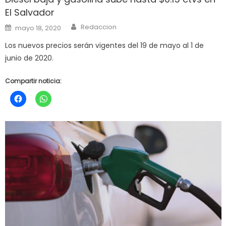
El Salvador
Author
Posted
Redaccion
mayo 18, 2020
on
Los nuevos precios serán vigentes del 19 de mayo al 1 de
junio de 2020.
Compartir noticia: