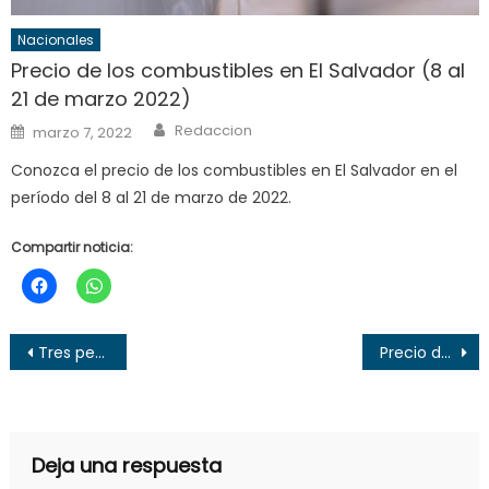
Nacionales
Precio de los combustibles en El Salvador (8 al
21 de marzo 2022)
Author
Posted
Redaccion
marzo 7, 2022
on
Conozca el precio de los combustibles en El Salvador en el
período del 8 al 21 de marzo de 2022.
Compartir noticia:
Navegación
Tres personas resultan lesionadas por accidente de tránsito en Santa Ana
Precio de los combustibles en El Salvador (12 al 25 de julio 2022)
de
entradas
Deja una respuesta