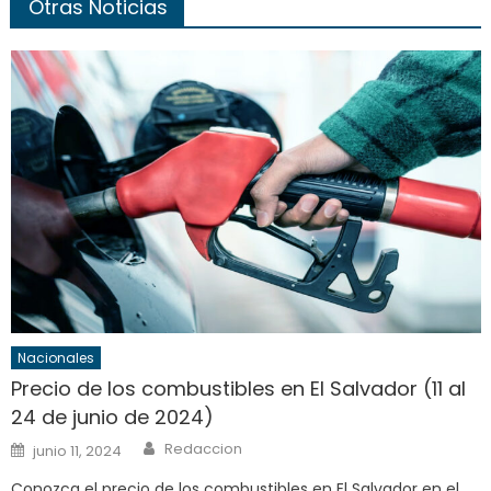
Otras Noticias
Nacionales
Precio de los combustibles en El Salvador (11 al
24 de junio de 2024)
Author
Posted
Redaccion
junio 11, 2024
on
Conozca el precio de los combustibles en El Salvador en el