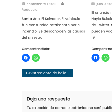
Author
Posted
Posted
septiembre 1, 2021
julio 9, 20
on
on
Redaccion
El anuncio 
Santa Ana, El Salvador. El vehículo
Nayib Bukel
fue consumido totalmente por el
de Twitter.
incendio. Se desconocen las causas
pueden vac
del siniestro.
19.
Compartir noticia:
Compartir not
Navegación
Avistamiento de ballenas jorobadas en playas salvadoreñas
de
entradas
Deja una respuesta
Tu dirección de correo electrónico no será publi