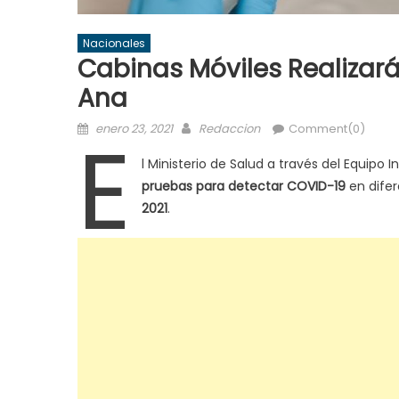
Nacionales
Cabinas Móviles Realizar
Ana
Posted
Author
E
enero 23, 2021
Redaccion
Comment(0)
on
l Ministerio de Salud a través del Equipo 
pruebas para detectar
COVID-19
en dife
2021
.