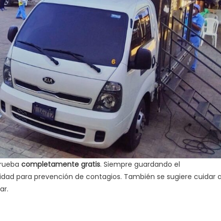
 prueba
completamente gratis
. Siempre guardando el
idad para prevención de contagios. También se sugiere cuidar a
ar.