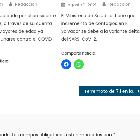
Author
Author
Posted
Redaccion
Redaccion
21
agosto 11, 2021
on
fue dado por el presidente
El Ministerio de Salud sostiene que
e, a través de su cuenta
incremento de contagios en El
 Mayores de edad ya
Salvador se debe a la variante delta
unarse contra el COVID-
del SARS-CoV-2.
Compartir noticia:
icia:
Terremoto de 7,1 en la Antártida activa alertas en Chile
cada.
Los campos obligatorios están marcados con
*