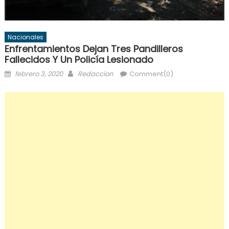
Nacionales
Enfrentamientos Dejan Tres Pandilleros
Fallecidos Y Un Policía Lesionado
Posted
Author
febrero 3, 2020
Redaccion
Comment(0)
on