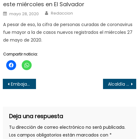
este miércoles en El Salvador
Author
Posted
Redaccion
mayo 28, 2020
on
A pesar de eso, la cifra de personas curadas de coronavirus
fue mayor a la de casos nuevos registrados el miércoles 27
de mayo de 2020.
Compartir noticia:
Navegación
Embajador de EEUU se lanza en paracaídas en el Show Aéreo
Alcaldía de Santa Ana convoca a reunión a Comisión Municipal de Protección Civil por Coronavirus
de
entradas
Deja una respuesta
Tu dirección de correo electrónico no será publicada.
Los campos obligatorios están marcados con
*