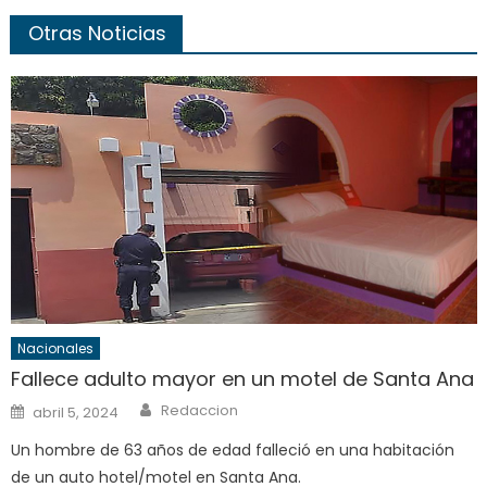
Otras Noticias
Nacionales
Fallece adulto mayor en un motel de Santa Ana
Author
Posted
Redaccion
abril 5, 2024
on
Un hombre de 63 años de edad falleció en una habitación
de un auto hotel/motel en Santa Ana.