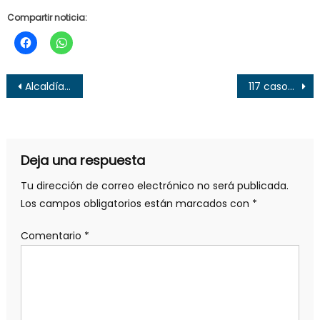
Compartir noticia:
Navegación
Alcaldía de Santa Ana comienza Plan de Limpieza de Tragantes
117 casos nuevos de Covid-19 registrados este viernes
de
entradas
Deja una respuesta
Tu dirección de correo electrónico no será publicada.
Los campos obligatorios están marcados con
*
Comentario
*