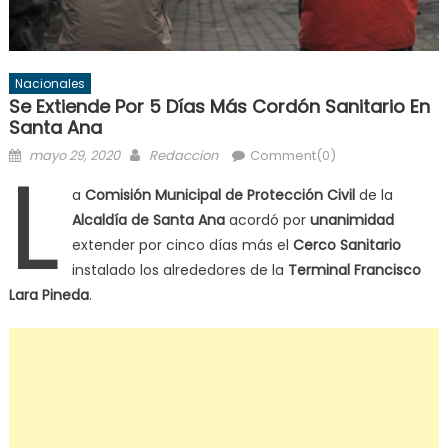
Nacionales
Se Extiende Por 5 Días Más Cordón Sanitario En
Santa Ana
Posted
Author
L
mayo 29, 2020
Redaccion
Comment(0)
on
a
Comisión Municipal de Protección Civil
de la
Alcaldía de Santa Ana
acordó por
unanimidad
extender por cinco días más el
Cerco Sanitario
instalado los alrededores de la
Terminal Francisco
Lara Pineda
.