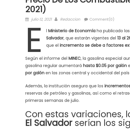
2021)
Posted
Author
E
julio 12, 2021
Redaccion
Comment(0)
on
l
Ministerio de Economía
ha publicado las
Salvador
, que estarán vigentes del
13 al 2
que el
incremento se debe a factores ex
Según el informe del
MINEC
, la gasolina especial 
gasolina regular aumentará
hasta $0.05 por galón
e
por galón
en las zonas central y occidental del país 
Además, la institución asegura que los
incrementos
reservas de petróleo y gasolinas, así como el retra
primeras semanas de julio.
Con estas variaciones, 
El Salvador
serían los si