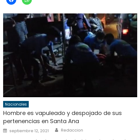
Nacionales
Hombre es vapuleado y despojado de sus
pertenencias en Santa Ana
Author
Posted
Redaccion
septiembre 12, 2021
on