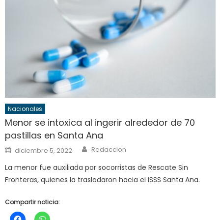
Nacionales
Menor se intoxica al ingerir alrededor de 70
pastillas en Santa Ana
Author
Posted
Redaccion
diciembre 5, 2022
on
La menor fue auxiliada por socorristas de Rescate Sin
Fronteras, quienes la trasladaron hacia el ISSS Santa Ana.
Compartir noticia: