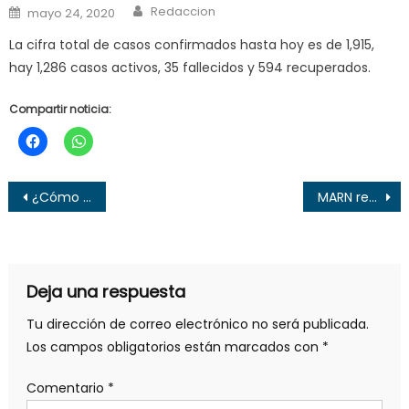
Author
Posted
Redaccion
mayo 24, 2020
on
La cifra total de casos confirmados hasta hoy es de 1,915,
hay 1,286 casos activos, 35 fallecidos y 594 recuperados.
Compartir noticia:
Navegación
¿Cómo activar la alerta de terremotos en celulares Android en 5 pasos?
MARN rescata a cocodrilo tras 16 años de cautiverio en Santa Tecla
de
entradas
Deja una respuesta
Tu dirección de correo electrónico no será publicada.
Los campos obligatorios están marcados con
*
Comentario
*