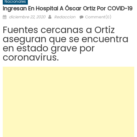
Nacionales
Ingresan En Hospital A Óscar Ortiz Por COVID-19
Posted
Author
diciembre 22, 2020
Redaccion
Comment(0)
on
Fuentes cercanas a Ortiz
aseguran que se encuentra
en estado grave por
coronavirus.