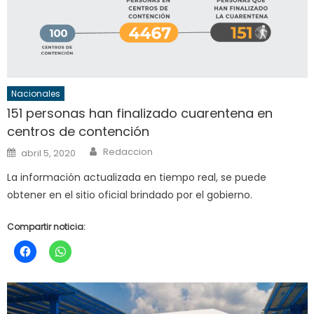
Nacionales
151 personas han finalizado cuarentena en
centros de contención
Author
Posted
Redaccion
abril 5, 2020
on
La información actualizada en tiempo real, se puede
obtener en el sitio oficial brindado por el gobierno.
Compartir noticia: