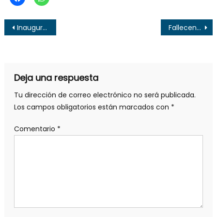
Navegación
Inauguran parque en Lomas del Tecana
Fallecen dos ancianos del Hogar Narcisa Castillo
de
entradas
Deja una respuesta
Tu dirección de correo electrónico no será publicada.
Los campos obligatorios están marcados con
*
Comentario
*