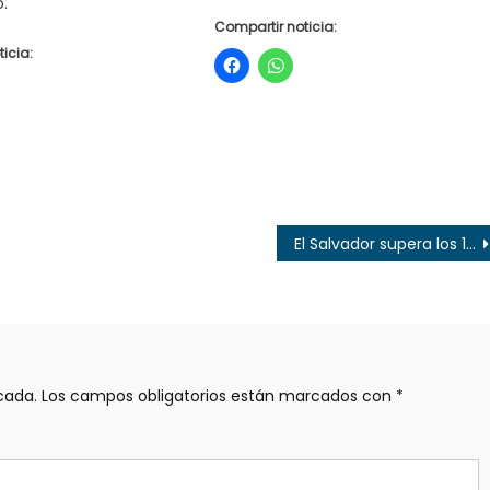
.
Compartir noticia:
icia:
El Salvador supera los 10 mil casos confirmados de COVID-19
cada.
Los campos obligatorios están marcados con
*