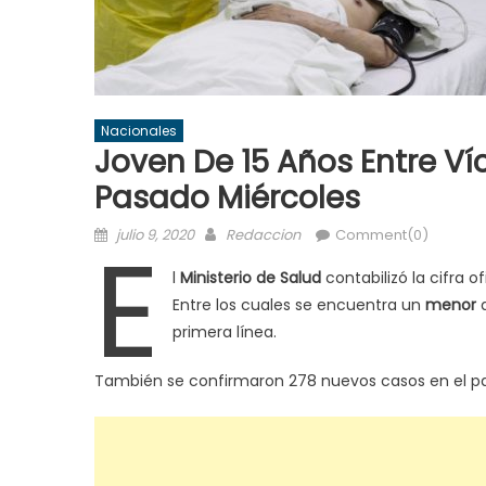
Nacionales
Joven De 15 Años Entre Ví
Pasado Miércoles
Posted
Author
E
julio 9, 2020
Redaccion
Comment(0)
on
l
Ministerio de Salud
contabilizó la cifra of
Entre los cuales se encuentra un
menor
primera línea.
También se confirmaron 278 nuevos casos en el pa