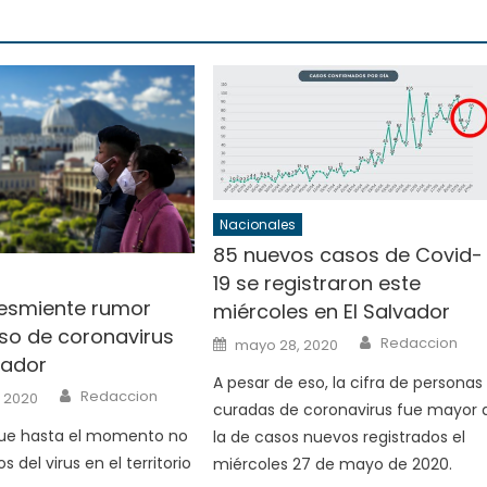
Nacionales
85 nuevos casos de Covid-
19 se registraron este
esmiente rumor
miércoles en El Salvador
so de coronavirus
Author
Posted
Redaccion
mayo 28, 2020
on
vador
A pesar de eso, la cifra de personas
Author
Redaccion
, 2020
curadas de coronavirus fue mayor 
ue hasta el momento no
la de casos nuevos registrados el
s del virus en el territorio
miércoles 27 de mayo de 2020.