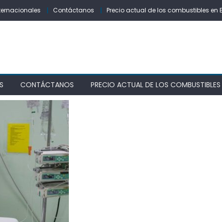
ternacionales
Contáctanos
Precio actual de los combustibles en 
S
CONTÁCTANOS
PRECIO ACTUAL DE LOS COMBUSTIBLES 