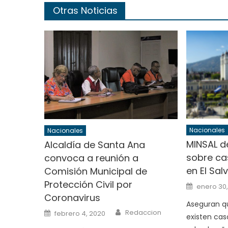
Otras Noticias
Nacionales
Nacionales
MINSAL d
Alcaldía de Santa Ana
sobre ca
convoca a reunión a
en El Sal
Comisión Municipal de
Protección Civil por
Posted
enero 30
on
Coronavirus
Aseguran q
Author
Posted
Redaccion
febrero 4, 2020
existen caso
on