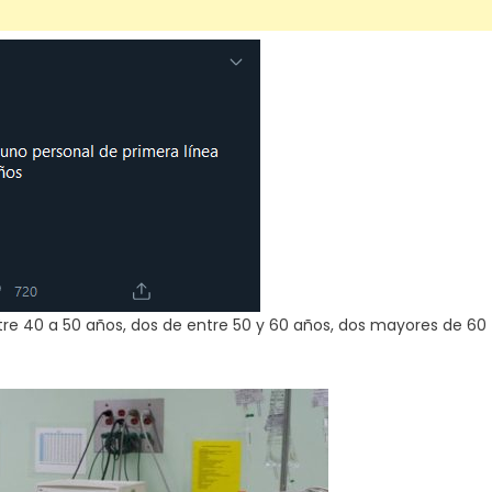
re 40 a 50 años, dos de entre 50 y 60 años, dos mayores de 60