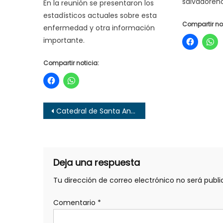
salvadoreño
En la reunión se presentaron los
estadísticos actuales sobre esta
Compartir not
enfermedad y otra información
importante.
Compartir noticia:
Navegación
Catedral de Santa Ana busca alternativas para celebrar festejos patronales
de
entradas
Deja una respuesta
Tu dirección de correo electrónico no será publi
Comentario
*