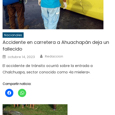
Nacionales
Accidente en carretera a Ahuachapán deja un
fallecido
Author
Posted
Redaccion
octubre 14, 2023
on
El accidente de tránsito ocurrió sobre la entrada a
Chalchuapa, sector conocido como «la mielera».
Compartir noticia: