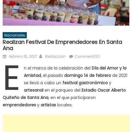
Nacionales
Realizan Festival De Emprendedores En Santa
Ana
Posted
Author
E
febrero 15, 2021
Redaccion
Comment(0)
on
n el marco de la celebración del
Día del Amor y la
Amistad
, el pasado
domingo 14 de febrero
de 2021
se llevó a cabo un
festival gastronómico
y
artesanal
en el parqueo del
Estadio Oscar Alberto
Quiteño de Santa Ana
, en el que participaron
emprendedores
y
artistas
locales.