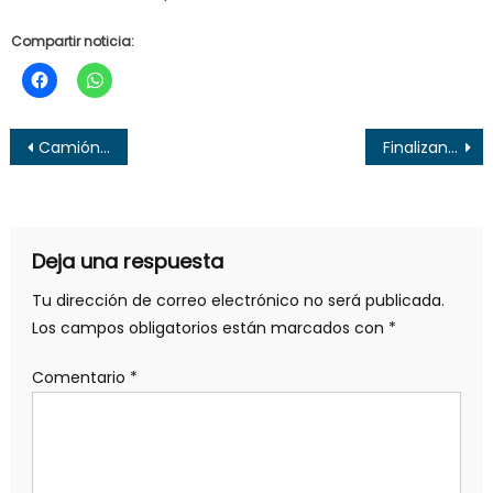
Compartir noticia:
Navegación
Camión pipa impacta a cuatro vehículos en Santa Ana
Finalizan remodelación del Parque Libertad de Santa Ana
de
entradas
Deja una respuesta
Tu dirección de correo electrónico no será publicada.
Los campos obligatorios están marcados con
*
Comentario
*